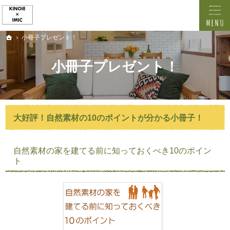
プロの目線からご提案。愛知県常滑市・半田市・阿久比町の注文住宅・新築戸建てを手が
愛知県常滑市・半田市・阿久比町の新築・注文住宅・新築戸建てを手がける工務店なら株式会
小冊子プレゼント！
ホーム
小冊子プレゼント！
大好評！自然素材の10のポイントが分かる小冊子！
自然素材の家を建てる前に知っておくべき10のポイン
ト